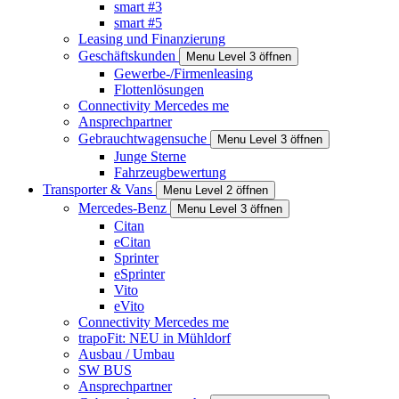
smart #3
smart #5
Leasing und Finanzierung
Geschäftskunden
Menu Level 3 öffnen
Gewerbe-/Firmenleasing
Flottenlösungen
Connectivity Mercedes me
Ansprechpartner
Gebrauchtwagensuche
Menu Level 3 öffnen
Junge Sterne
Fahrzeugbewertung
Transporter & Vans
Menu Level 2 öffnen
Mercedes-Benz
Menu Level 3 öffnen
Citan
eCitan
Sprinter
eSprinter
Vito
eVito
Connectivity Mercedes me
trapoFit: NEU in Mühldorf
Ausbau / Umbau
SW BUS
Ansprechpartner