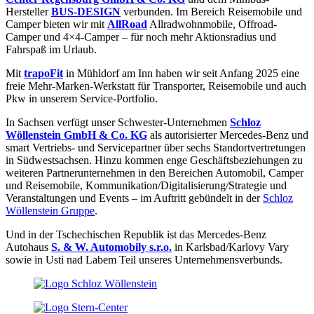
Hersteller
BUS-DESIGN
verbunden. Im Bereich Reisemobile und
Camper bieten wir mit
AllRoad
Allradwohnmobile, Offroad-
Camper und 4×4-Camper – für noch mehr Aktionsradius und
Fahrspaß im Urlaub.
Mit
trapoFit
in Mühldorf am Inn haben wir seit Anfang 2025 eine
freie Mehr-Marken-Werkstatt für Transporter, Reisemobile und auch
Pkw in unserem Service-Portfolio.
In Sachsen verfügt unser Schwester-Unternehmen
Schloz
Wöllenstein GmbH & Co. KG
als autorisierter Mercedes-Benz und
smart Vertriebs- und Servicepartner über sechs Standortvertretungen
in Südwestsachsen. Hinzu kommen enge Geschäftsbeziehungen zu
weiteren Partnerunternehmen in den Bereichen Automobil, Camper
und Reisemobile, Kommunikation/Digitalisierung/Strategie und
Veranstaltungen und Events – im Auftritt gebündelt in der
Schloz
Wöllenstein Gruppe
.
Und in der Tschechischen Republik ist das Mercedes-Benz
Autohaus
S. & W. Automobily s.r.o.
in Karlsbad/Karlovy Vary
sowie in Usti nad Labem Teil unseres Unternehmensverbunds.