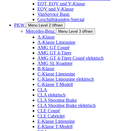
EQT, EQV und V-Klasse
EQV und V-Klasse
VanService Basic
Geschäftskunden-Special
PKW
Menu Level 2 öffnen
Mercedes-Benz
Menu Level 3 öffnen
A-Klasse
A-Klasse Limousine
AMG GT Coupé
AMG GT 4-Türer
AMG GT 4-Türer Coupé elektrisch
AMG SL Roadster
B-Klasse
C-Klasse Limousine
C-Klasse Limousine elektrisch
C-Klasse T-Modell
CLA
CLA elektrisch
CLA Shooting Brake
CLA Shooting Brake elektrisch
CLE Coupé
CLE Cabriolet
E-Klasse Limousine
E-Klasse T-Modell