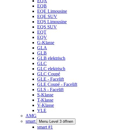
EQA
EQB
EQE Limousine
EQE SUV
EQS Limousine
EQS SUV
EQT
EQV
G-Klasse
GLA
GLB
GLB elektrisch
GLC
GLC elektrisch
GLC Coupé
GLE - Facelift
GLE Coupé - Facelift
GLS - Facelift
S-Klasse
T-Klasse
V-Klasse
VLE
AMG
smart
Menu Level 3 öffnen
smart #1