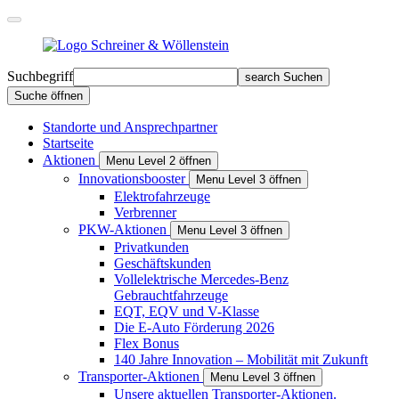
Suchbegriff
search
Suchen
Suche öffnen
Standorte und Ansprechpartner
Startseite
Aktionen
Menu Level 2 öffnen
Innovationsbooster
Menu Level 3 öffnen
Elektrofahrzeuge
Verbrenner
PKW-Aktionen
Menu Level 3 öffnen
Privat­kunden
Geschäfts­kunden
Vollelektrische Mercedes-Benz
Gebrauchtfahrzeuge
EQT, EQV und V-Klasse
Die E-Auto Förderung 2026
Flex Bonus
140 Jahre Innovation – Mobilität mit Zukunft
Transporter-Aktionen
Menu Level 3 öffnen
Unsere aktuellen Transporter-Aktionen.