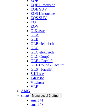
EQB
EQE Limousine
EQE SUV
EQS Limousine
EQS SUV
EQT
EQV
G-Klasse
GLA
GLB
GLB elektrisch
GLC
GLC elektrisch
GLC Coupé
GLE - Facelift
GLE Coupé - Facelift
GLS - Facelift
S-Klasse
T-Klasse
V-Klasse
VLE
AMG
smart
Menu Level 3 öffnen
smart #1
smart #3