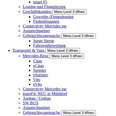
smart #5
Leasing und Finanzierung
Geschäftskunden
Menu Level 3 öffnen
Gewerbe-/Firmenleasing
Flottenlösungen
Connectivity Mercedes me
Ansprechpartner
Gebrauchtwagensuche
Menu Level 3 öffnen
Junge Sterne
Fahrzeugbewertung
Transporter & Vans
Menu Level 2 öffnen
Mercedes-Benz
Menu Level 3 öffnen
Citan
eCitan
Sprinter
eSprinter
Vito
eVito
Connectivity Mercedes me
trapoFit: NEU in Mühldorf
Ausbau / Umbau
SW BUS
Ansprechpartner
Gebrauchtwagensuche
Menu Level 3 öffnen