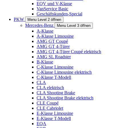
EQV und V-Klasse
VanService Basic
Geschäftskunden-Special
PKW
Menu Level 2 öffnen
Mercedes-Benz
Menu Level 3 öffnen
A-Klasse
A-Klasse Limousine
AMG GT Coupé
AMG GT 4-Türer
AMG GT 4-Türer Coupé elektrisch
AMG SL Roadster
B-Klasse
C-Klasse Limousine
C-Klasse Limousine elektrisch
C-Klasse T-Modell
CLA
CLA elektrisch
CLA Shooting Brake
CLA Shooting Brake elektrisch
CLE Coupé
CLE Cabriolet
E-Klasse Limousine
E-Klasse T-Modell
EQA