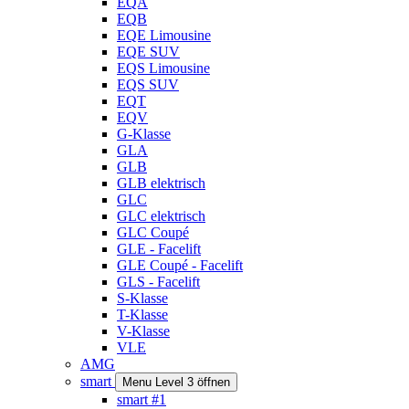
EQA
EQB
EQE Limousine
EQE SUV
EQS Limousine
EQS SUV
EQT
EQV
G-Klasse
GLA
GLB
GLB elektrisch
GLC
GLC elektrisch
GLC Coupé
GLE - Facelift
GLE Coupé - Facelift
GLS - Facelift
S-Klasse
T-Klasse
V-Klasse
VLE
AMG
smart
Menu Level 3 öffnen
smart #1