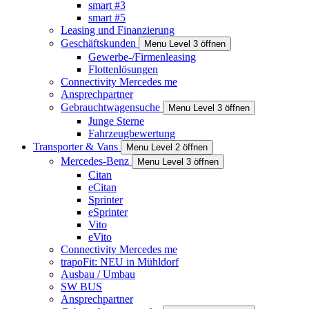
smart #3
smart #5
Leasing und Finanzierung
Geschäftskunden
Menu Level 3 öffnen
Gewerbe-/Firmenleasing
Flottenlösungen
Connectivity Mercedes me
Ansprechpartner
Gebrauchtwagensuche
Menu Level 3 öffnen
Junge Sterne
Fahrzeugbewertung
Transporter & Vans
Menu Level 2 öffnen
Mercedes-Benz
Menu Level 3 öffnen
Citan
eCitan
Sprinter
eSprinter
Vito
eVito
Connectivity Mercedes me
trapoFit: NEU in Mühldorf
Ausbau / Umbau
SW BUS
Ansprechpartner