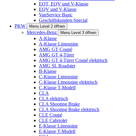
EQT, EQV und V-Klasse
EQV und V-Klasse
VanService Basic
Geschäftskunden-Special
PKW
Menu Level 2 öffnen
Mercedes-Benz
Menu Level 3 öffnen
A-Klasse
A-Klasse Limousine
AMG GT Coupé
AMG GT 4-Türer
AMG GT 4-Türer Coupé elektrisch
AMG SL Roadster
B-Klasse
C-Klasse Limousine
C-Klasse Limousine elektrisch
C-Klasse T-Modell
CLA
CLA elektrisch
CLA Shooting Brake
CLA Shooting Brake elektrisch
CLE Coupé
CLE Cabriolet
E-Klasse Limousine
E-Klasse T-Modell