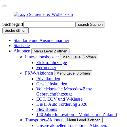
Suchbegriff
search
Suchen
Suche öffnen
Standorte und Ansprechpartner
Startseite
Aktionen
Menu Level 2 öffnen
Innovationsbooster
Menu Level 3 öffnen
Elektrofahrzeuge
Verbrenner
PKW-Aktionen
Menu Level 3 öffnen
Privat­kunden
Geschäfts­kunden
Vollelektrische Mercedes-Benz
Gebrauchtfahrzeuge
EQT, EQV und V-Klasse
Die E-Auto Förderung 2026
Flex Bonus
140 Jahre Innovation – Mobilität mit Zukunft
Transporter-Aktionen
Menu Level 3 öffnen
Unsere aktuellen Transporter-Aktionen.