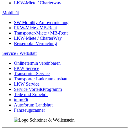
LKW-Miete / Charterway
Mobilität
SW Mobility Autovermietung
PKW-Miete / MB-Rent
Transporter-Miete / MB-Rent
LKW-Miete / CharterWay
Reisemobil Vermietung
Service / Werkstatt
Onlinetermin vereinbaren
PKW Service
Transporter Service
Transporter Laderaumausbau
LKW Service
Service VorteilsProgramm
Teile und Zubehör
trapoFit
Autoforum Landshut
Fahrzeugscanner