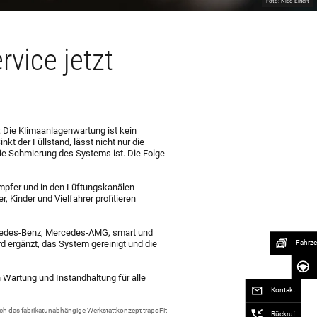
Foto: Nico Einert
rvice jetzt
 Die Klimaanlagenwartung ist kein
nkt der Füllstand, lässt nicht nur die
die Schmierung des Systems ist. Die Folge
ampfer und in den Lüftungskanälen
, Kinder und Vielfahrer profitieren
ercedes-Benz, Mercedes-AMG, smart und
d ergänzt, das System gereinigt und die
Fahrz
 Wartung und Instandhaltung für alle
Kontakt
uch das fabrikatunabhängige Werkstattkonzept trapoFit
Rückruf