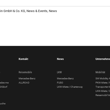
ein GmbH & Co. KG, News & Events, News
Kontakt
News
Unternehm
s
Reisemobile
LKW
Mobilität
Mercedes-Benz
Mercedes-Benz
SW Mobility 
cedes me
ALLROAD
FUSO
PKW-Miete /
ühldorf
LKW-Miete / Charterway
Transporter-
LKW-Miete / 
Reisemobil V
suche