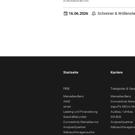
in Mühldorf am Inn.
event
style
16.06.2026
Schreiner & Wöllenst
Startseite
Karriere
PKW
Transporter & Van
Mercedes-Benz
Mercedes-Benz
AMG
Connectivity Mer
smart
trapoFit: NEU in M
Leasing und Finanzierung
Ausbau / Umbau
Geschäftskunden
SW BUS
Connectivity Mercedes me
Ansprechpartner
Ansprechpartner
Gebrauchtwagen
Gebrauchtwagensuche