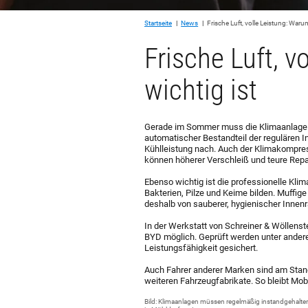
Sie befinden sich hier:
Startseite
News
Frische Luft, volle Leistung: Warum
Frische Luft, v
wichtig ist
Gerade im Sommer muss die Klimaanlage im
automatischer Bestandteil der regulären Ins
Kühlleistung nach. Auch der Klimakompress
können höherer Verschleiß und teure Repa
Ebenso wichtig ist die professionelle Kl
Bakterien, Pilze und Keime bilden. Muffige
deshalb von sauberer, hygienischer Innenr
In der Werkstatt von Schreiner & Wöllens
BYD möglich. Geprüft werden unter anderem
Leistungsfähigkeit gesichert.
Auch Fahrer anderer Marken sind am Stando
weiteren Fahrzeugfabrikate. So bleibt Mob
Bild: Klimaanlagen müssen regelmäßig instandgehalten