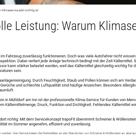
 Klimaservice jetzt wichtig ist
olle Leistung: Warum Klimase
 Fahrzeug zuverlässig funktionieren. Doch was viele Autofahrer nicht wissen:
pektion. Dabei verliert jede Anlage technisch bedingt mit der Zeit Kältemittel. Si
or kann stärker belastet werden, weil das Kältemittel gleichzeitig wichtig für 
raturen sein.
imaanlagenreinigung. Durch Feuchtigkeit, Staub und Pollen können sich am Verd
 Gerüche und schlechte Luftqualität sind häufige Anzeichen. Besonders Allergiker
aumluft.
tein in Mühldorf am Inn ist der professionelle Klima-Service für Kunden von M
 Kältemittelmenge, Druck, Funktion und Dichtigkeit. Fehlendes Kältemittel wir
rt richtig: Mit dem Servicekonzept trapoFit übernimmt Schreiner & Wöllenstein
ilität im Sommer angenehm, effizient und zuverlässig.
 werden. Den Service bieten die Werkstätten an den Standorten von Schreiner & Wöllenstein an, aber a